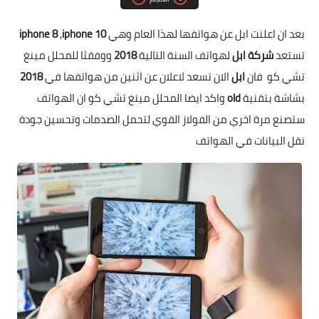
مقارنات الهواتف الذكية
بعد ان اعلنت ابل عن هواتفها لهذا العام وهي
iphone 10
,
iphone 8
تستعد
شركة ابل
لهواتف السنة التالية
2018
ووفقثا للمحلل مينغ
تشي كو فان
ابل
الان تسعد لاعلان عن اثنين من هواتفها في
2018
بشاشة بتقنية
old
واكد ايضا المحلل مينغ تشي كو ان الهواتف
ستصنع مرة اخري من الفولاز القوي لتحمل الصدمات وتحسين جودة
نقل البيانات في الهواتف