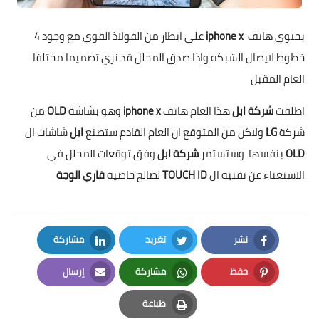
يحتوي هاتف
iphone x
علي ايطار من الفولاذ القوي مع وجود 4
خطوط لايصال الشبكه واذا صدق المحلل قد نري تصميما مختلفا
العام المقبل
اطلقت
شركة ابل
هذا العام هاتف
iphone x
وهو بشاشة
OLD
من
شركة
LG
ولاكن من المتوقع ان العام القادم ستصنع
ابل
شاشات ال
OLD
بنفسها وستستمر
شركة ابل
وفق توقعات المحلل في
الاستغناء عن تقنية ال
TOUCH ID
لصالح خاصية
قاري الوجة
نشر
تغريد
مشاركة
LinkedIn
Twitter
Facebook
حفظ
مشاركة
إرسال
Email
Whatsapp
Pinterest
طباعة