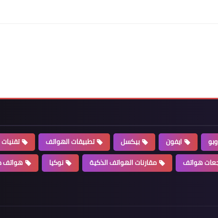
وبو
ايفون
بيكسل
تطبيقات الهواتف
تقنيات 
عات هواتف
مقارنات الهواتف الذكية
نوكيا
هواتف ذ