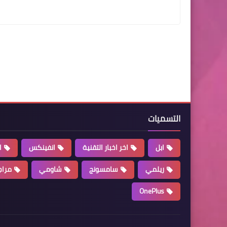
التسميات
ابل
اخر اخبار التقنية
انفينكس
ا
ريلمي
سامسونج
شاومي
مراج
OnePlus