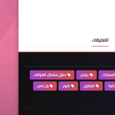
التعليقات
السيارات
جوجل
حلول مشاكل الهواتف
كية
هواوي
هونر
ون بلس