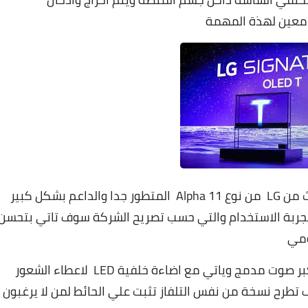
 معين لهذة المهمة
ياتي تيلفزيون LG الاحدث مدعوما بالمعالج الاحدث من LG من نوع Alpha 11 المتطور جدا والداعم بشكل كبير
 تجربة الاستخدام والتي حسب تصريح الشركة سوف تاتي بتحسن
تحتوي منصة اطلاق تيلفزيون LG Oled T علي مكبر صوت مدمج وياتي مع اضاءة خلفية LED لاعطاء الشعور
 تطرح نسخة من نفس التلفاز تثبت علي الحائط لمن لا يرغبون