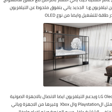
تيلفزيونها الجديد الشفاف من نوع MicroLed ولكن تيلفزيون Lg الجديد ياتي بتفوق ملحوظ عن التيلفزيون
اقة للتشغيل وايضا من نوع OLED
وياتي التيلفزيون المتطور من LG تحت مسمي LG Oled T ويدعم التيلفزيون ايضا الاتصال بالاجهزة الصوتية
 مثل
الPlaystation وال Xbox وغيرها من الاجهزة وياتي
ختفي الشاشة داخل جسم المنصة ويتم اخراج وادخال