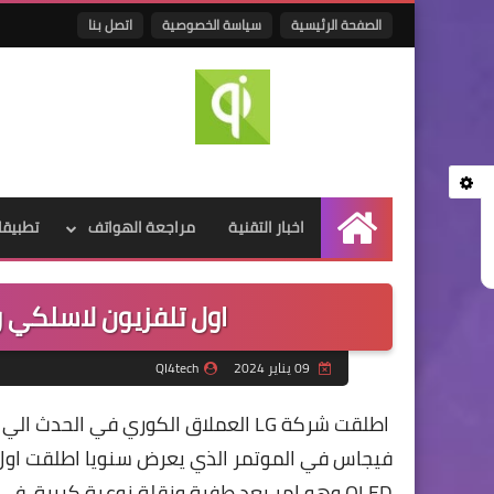
الصفحة الرئيسية
سياسة الخصوصية
اتصل بنا
اخبار التقنية
مراجعة الهواتف
تطبيقا
الرئيسية
اول تلفزيون لاسلكي وشفاف من LG
09 يناير 2024
QI4tech
اطلقت شركة LG العملاق الكوري في ال
فيجاس في الموتمر الذي يعرض سنويا اطلقت اول
OLED وهو امر يعد طفرة ونقلة نوعية كبيرة في