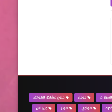
السيارات
جوجل
حلول مشاكل الهواتف
كية
هواوي
هونر
ون بلس