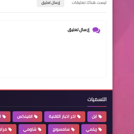
ليست هناك تعليقات
إرسال تعليق
إرسال تعليق
التسميات
ابل
اخر اخبار التقنية
انفينكس
ا
ريلمي
سامسونج
شاومي
مراج