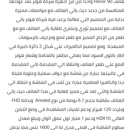
هاتف
Honor 90 واحدا من ابرز اجهزة شركة هونر بعد عودتها
للمنافسة من جديد حيث ياتي الهاتف مع مواصفات مميزة
بداية من التصميم التي لطالما برعت فية شركة هونر ياتي
الهاتف مع تصميم ثوري وعصري للغاية ياتي الهاتف مع مع
ظهر من الزجاج المميز مع ظهر لامع ومزخرف بالرسومات
المبهجة ومع تصميم الكاميرات علي شكل 2 دائرة كبيرة في
اطار باللون الاسود مما يعطي مظهر بالفخامة وشعار هونر
الامع علي ظهر الهاتف وانتقالا الي المقدمة تاتي المقدمة
في غالبيتها عبارة عن شاشة مع حواف سفلية وعلوية قليلة
جدا والكاميرا الامامية عبارة عن ثقب في الشاشة
و
انتقالا الي
الشاشة والتي تعد شئ مميز للغاية في هذا الهاتف حيث ياتي
الهاتف بشاشة بحجم 6.7 بوصة من نوع Amoled وبدقة FHD
وبتردد 120 هيرتز ودعم تقنيات المشاهدة في وضع التباين
العالي HDR10 ودعم 1 مليار لون عمق الوان ويبلغ معدل
سطوع الشاشة في اقصي مدي لة الي 1600 نتس مما يجعل