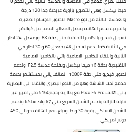
مثبت بصري مدمج في العدسة والعدسة الثانية تاتي بحجم 8
ميجا بيكسل وهي للتصوير بزاوية عريضة جدا 120 درجة
والعدسة الثالثة من نوع Macro لتصوير الاجسام الصغيرة
والقريبة يدعم الهاتف بفضل المعالج المميز من كوالكم
تسجيل فيديو بالكاميرا الخلفية حتي دقة 8K وبمعدل 24 اطار
في الثانية كما يدعم تسجيل 4K بمعدل 60 و 30 اطار في
الثانية وانتقالا للكاميرا الامامية ياتي بالكاميرا الامامية
التقليدية بدقة 16 ميجا بيكسل وبفتحة عدسة F2.5 وتدعم
تصوير فيديو حتي دقة 1080P الهاتف ياتي بمستشعر بصمة
مدمج تحت الشاشة وهو من النوع البصري
وانتقالا الي البطارية
ياتي هاتف
Poco F5 Pro مع بطارية بحجم5160 ملي امبير غير
قابلة للازالة وتدعم الشحن السريع حتي 67 واط سلكيا وتدعم
الشحن الاسلكي بقوة 30 واط ويبلغ سعر الهاتف حوالي 450
دولار امريكي