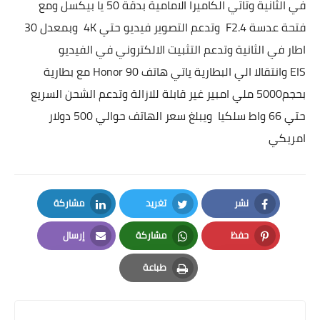
في الثانية وتاتي الكاميرا الامامية بدقة 50 يا بيكسل ومع
فتحة عدسة F2.4 وتدعم التصوير فيديو حتي 4K وبمعدل 30
اطار في الثانية وتدعم التثبيت الالكتروني في الفيديو
EIS
وانتقالا الي البطارية ياتي هاتف
Honor 90 مع بطارية
بحجم5000 ملي امبير غير قابلة للازالة وتدعم الشحن السريع
حتي 66 واط سلكيا ويبلغ سعر الهاتف حوالي 500 دولار
امريكي
نشر
تغريد
مشاركة
LinkedIn
Twitter
Facebook
حفظ
مشاركة
إرسال
Email
Whatsapp
Pinterest
طباعة
Print