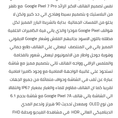
نفس تصميم الهاتف الاكبر الرائد
Google Pixel 7 Pro مع ظهر
من البلاستيك و بتصميم بسيط وهادي الي حد كبير ولكن لا
يخلو من اللمسات الجمالية بداية بالشريط البارز المميز لكل
هواتف
Google Pixel موخرا والذي ياتي فية الكاميرات الخلفية
مظلله باللون الاسود بجانبهم الفلاش وشعار
Google الايقوني
المميز ياتي في المنتصف ليعطي علي الهاتف طابع جمالي
وهوية جوجل واطار من الالمونيوم ليعطي شعور بالفخامة
والملمس الراقي وواجه الهاتف تاتي بتصميم مميز مع شاشة
تستحوذ علي غالبية الواجهة الامامية مع وجود كاميرا امامية
عبارة عن ثقب في الشاشة وحواف متماثلة من جميع الجهات
تقريبا كما ان الهاتف مقاوم للماء والغبار بمعيار IP67 وانتقالا
الي الشاشة ياتي هاتف
Google Pixel 7A مع شاشة بحجم 6.1
من نوع OLED وبمعدل تحديث 90 هيرتز وتدعم المدي
الديناميكي العالي HDR في مشاهدة الفيديو وبدقة FHD