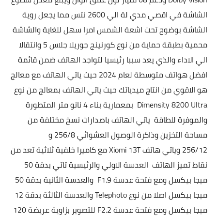
الشاشة في اقصي مدي لة الي 2600 نتس مما يجعل روية
الشاشة بوضوح تحت اشعة الشمس امرا سهل للغاية والشاشة
محمية بطبقة حماية من نوع كورنينج جوريلا جلاس 5 و
انتقالا
الي الاداء والذي يعد سببا رئيسيا لتواجد الهاتف ضمن قائمة
افضل هواتف متوسطة لعام 2024 حيث ياتي الهاتف مع معالج
هو الاقوي من انتاج ميدياتك حيث ياتي الهاتف بمعالج من نوع
Dimensity 8200 Ultra بمعمارية بناء 4 نانو متر المتطورة
والموفرة للطاقة
ياتي الهاتف باصدارات نسخ مختلفة من
مساحة التخزين وذاكرة الوصول العشوائي 256/8 و
256/12
وياتي هاتف
Xiomi 13T
مع كاميرا خلفية ثلاثية تعد من
نقاط تميز الهاتف العدسة الاولي والرئيسية تاتي بدقة 50
ميجا بيكسل ومع فتحة عدسة F1.9 والعدسة الثانية بدقة 50
ميجا بيكسل اصلا من نوع Telephoto والعدسة الثالثة بدقة 12
ميجا بيكسل ومع فتحة عدسة F2.2 للتصوير بزاوية عريضة 120