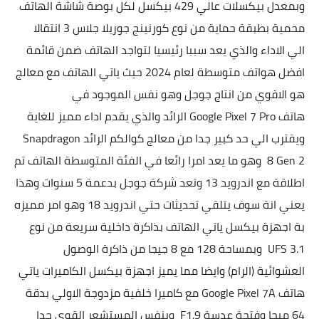
وبمعدل بيكسلات عالي 429 بيكسل لكل بوصة شاشة الهاتف
محمية بطبقة حماية من نوع كورنينج جوريلا جلاس 3 انتقالا
الي الاداء والذي يعد سببا رئيسيا لتواجد الهاتف ضمن قائمة
افضل هواتف متوسطة لعام 2024 حيث ياتي الهاتف مع معالج
هو الاقوي من انتاج جوجل وهو نفس الموجود في
هاتف
Google Pixel 7 Pro الرائد والذي يقدم اداء مميز للغاية
ويقترب الي حد كبير جدا من معالج كوالكم الرائد Snapdragon
8 Gen 2 وهو ما يعد امرا رائعا في الفئة المتوسطة الهاتف تم
اطلاقة مع اندرويد 13 وتعد شركة جوجل بدعمة 5 سنوات وهذا
يعني انة سوف يتلقي تحديثات حتي اندرويد 18 وهو امر مميزه
بة اجهزة بيكسل ياتي الهاتف بذاكرة داخلية سريعة من نوع
UFS 3.1 وبمساحة 128 مع 8 جيجا من ذاكرة الوصول
العشوائية (الرام) وايضا مما يميز اجهزة بيكسل الكاميرات ياتي
هاتف
Google Pixel 7A مع كاميرا خلفية مزدوجة الاولي بدقة
64 ميجا وفتحة عدسة F1.9 وبنفس المستشعر القوي جدا