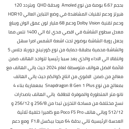
بحجم 6.67 بوصة من نوع Amoled وبدقة QHD وبتردد 120
هيرتز ودعم تقنيات المشاهدة في وضع التباين العالي HDR10
ودعم تقنية Dolby Vision ودعم 68 مليار لون عمق الوان ويبلغ
معدل سطوع الشاشة في اقصي مدي لة الي 1400 نتس مما
يجعل روية الشاشة بوضوح تحت اشعة الشمس امرا سهل
والشاشة محمية بطبقة حماية من نوع كورنينج جوريلا جلاس 5
و
انتقالا الي الاداء والذي يعد سببا رئيسيا لتواجد الهاتف ضمن
قائمة افضل هواتف متوسطة لعام 2024 حيث ياتي الهاتف مع
معالج من ضمن الاقوي من انتاج كوالكم حيث ياتي الهاتف
بمعالج من نوع Snapdragon 8 Gen 1 Plus بمعمارية بناء 4
نانو متر المتطورة والموفرة للطاقة
ياتي الهاتف باصدارات
نسخ مختلفة من مساحة التخزين تبدا من 256/8 و 256/12 و
512/12
وياتي هاتف
Poco F5 Pro
مع كاميرا خلفية ثلاثية
العدسة الرئيسية تاتي بدقة 64 ميجا بيكسل F1.8 ومع دعم