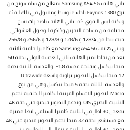
ياتي هاتف
Samsung A54 5G بمعالج من سامسونج من
نوع Exynos 1380 باداء متوسط ومقبول في تلك الفئة
ولكنة ليس الاقوي كما ياتي الهاتف باصدارات نسخ
مختلفة من مساحة التخزين وذاكرة الوصول العشوائي
حيث يبدا من 128/4 و 128/6 و 128/8 و 256/6 و 256/8
وياتي هاتف
Samsung A54 5G مع كاميرا خلفية ثلاثية
تعد من نقاط تميز الهاتف تاتي العدسة الاولي بدقة 50
ميجا بيكسل وبفتحة عدسة F1.8 والعدسة الثانية بدقة
12 ميجا بيكسل للتصوير بزاوية واسعة Ultrawide
والعدسة الثالثة بدقة 5 ميجا بيكسل وهي من نوع
Macro لتصوير الاجسام القريبة الكاميرا الخلفية تدعم
التثبيت البصري OIS
وتدعم التصوير فيديو حتي دقة 4K
بمعدل 30 اطار في الثانية كاميرا السيلفي ايضا مميزة
مع مستشعر بدقة 32 ميجا
تدعم التصوير فيديو حتي 4K
بمعدل 30 اطار في الثانية وانتقالا الي البطارية ياتي