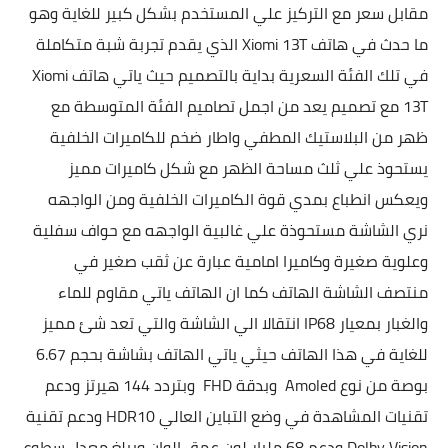
مقابل سعر مع التركيز علي المستخدم بشكل كبير للغاية وهو
ما حدث في هاتف
Xiomi 13T الذي يقدم تجربة شبة متكاملة
في تلك الفئة السعرية بداية بالتصميم حيث ياتي هاتف
Xiomi
13T مع تصميم يعد من اجمل تصاميم الفئة المتوسطة مع
ظهر من البلاستيك المطفي واطار ضخم للكاميرات الخلفية
يستحوذ علي ثلث مساحة الظهر مع شكل كاميرات مميز
ويعكس انطباع بمدي قوة الكاميرات الخلفية
ومن الواجهه
نري الشاشة مستحوذة علي غالبية الواجهه مع حواف سفلية
وعلوية صغيرة وكاميرا امامية عبارة عن ثقب صغير في
منتصف الشاشة الهاتف
كما ان الهاتف ياتي
مقاوم للماء
والغبار بمعيار IP68
انتقالا الي الشاشة والتي تعد شئ مميز
للغاية في هذا الهاتف حيثي ياتي الهاتف بشاشة بحجم 6.67
بوصة من نوع Amoled وبدقة FHD وبتردد 144 هيرتز ودعم
تقنيات المشاهدة في وضع التباين العالي HDR10 ودعم تقنية
Dolby Vision ودعم 68 مليار لون عمق الوان ويبلغ معدل سطوع