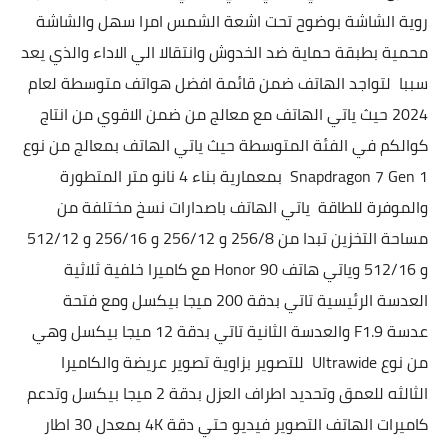
روية الشاشة بوضوح تحت اشعة الشمس امرا سهل والشاشة
محمية بطبقة حماية ضد الخدوش
و
انتقالا الي الاداء والذي يعد
سببا لتواجد الهاتف ضمن قائمة افضل هواتف متوسطة لعام
2024 حيث ياتي الهاتف مع معالج من ضمن الاقوي من انتاج
كوالكم في الفئة المتوسطة حيث ياتي الهاتف بمعالج من نوع
Snapdragon 7 Gen 1 بمعمارية بناء 4 نانو متر المتطورة
والموفرة للطاقة
ياتي الهاتف باصدارات نسخ مختلفة من
مساحة التخزين تبدا من 256/8 و 256/12 و 256/16 و 512/12
و 512/16 وياتي هاتف Honor 90
مع كاميرا خلفية ثلاثية
العدسة الرئيسية تاتي بدقة 200 ميجا بيكسل ومع فتحة
عدسة F1.9 والعدسة الثانية تاتي بدقة 12 ميجا بيكسل وهي
من نوع Ultrawide للتصوير بزاوية تصوير عريضة والكاميرا
الثالثه للعمق وتحديد اطراف العزل بدقة 2 ميجا بيكسل
وتدعم
كاميرات الهاتف التصوير فيديو حتي دقة 4K بمعدل 30 اطار