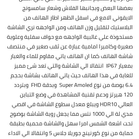
بعضها البعض وبجانبها الفلاش وشعار سامسونج
الايقوني الامع في اسفل الظهر اطار الهاتف من
البلاستيك لتقليل وزن الهاتف ومن الواجهه نري الشاشة
مستحوذة علي غالبية الواجهه مع حواف سفلية وعلوية
صغيرة وكاميرا امامية عبارة عن ثقب صغير في منتصف
شاشة الهاتف كما ان الهاتف ياتي
مقاوم للماء والغبار
بمعيار IP67
انتقالا الي الشاشة والتي تعد شئ مميز
للغاية في هذا الهاتف حيث ياتي الهاتف بشاشة بحجم
6.4 بوصة من نوع Super Amoled وبدقة FHD وبتردد
120 هيرتز ودعم تقنية المشاهدة في وضع التباين
العالي HDR10 ويبلغ معدل سطوع الشاشة في اقصي
مدي لة الي 1000 نتس مما يجعل روية الشاشة بوضوح
تحت اشعة الشمس امرا سهل والشاشة محمية بطبقة
حماية من نوع كورنينج جوريلا جلاس 5 وانتقالا الي الاداء