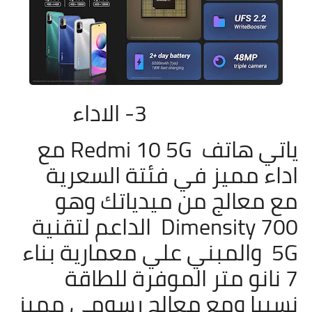
3- الاداء
ياتي هاتف
Redmi 10 5G مع
اداء مميز في فئتة السعرية
مع معالج من ميدياتك وهو
Dimensity 700 الداعم لتقنية
5G والمبني علي معمارية بناء
7 نانو متر الموفرة للطاقة
نسبيا ومع معالج رسومي مميز