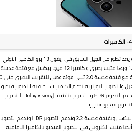
4- الكاميرات
ايفون 14 مع كاميرا رباعية من الخلف وهو يعد تطور عن الجيل السابق في ايفون 13 برو الكاميرا الاولي
بدقة 12 ميجا بيكسل مع فتحة عدسة عملاقة 1.6 وبها مثبت بصري و كاميرا 12 ميجا بيكسل مع فتحة عدسة
2.4 وهي للتصوير بالزاوية العريضة وكاميرا الثالثة مع فتحة عدسة 2.0 تيلي فوتو وهي للتقريب ال
10 اكس رقمي والكاميرا الرابعة TOF للعزل والتصوير البورترية تدعم الكاميرات الخلفية التصوير فيديو
حتي دقة 4K وبمعدل 60 اطار في الثانية كما تدعم التصوير HDR و التصوير بتقنية الDolby vision للتصوير
لتصوير فيديو ستريو
وبالانتقال بالكاميرا الامامية تأتي بدقة 12 ميجا بيكسل وبفتحة عدسة 2.2 وتدعم التصوير HDR وتدعم التصوير