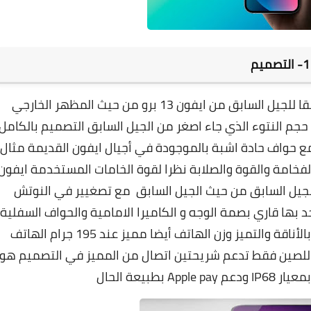
1- التصميم
جاء تصميم هاتف ايفون 14 برو مشابها ومطابقا للجيل السابق من ايفون 13 برو من حيث المظهر الخارجي
حجم النتوء الذي جاء اصغر من الجيل السابق التصميم بالكامل
 مع حواف حادة اشبة بالموجودة في أجيال ايفون القديمة مثال
لة ايحاء بالفخامة والقوة والصلابة نظرا لقوة الخامات المستخدمة ايفون
الجيل السابق من حيث الجيل السابق مع تصغيير في النوتش
 بها قاري بصمة الوجه و الكاميرا الامامية والحواف السفلية
الصغيرة جدا التي تعطي مظهر للهاتف يوحي بالأناقة والتميز وزن الهاتف أيضا مميز عند 195 جرام الهاتف
لصين فقط تدعم شريحتين اتصال من المميز في التصميم هو
بطبيعة الحال