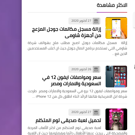
الاكثر مشاهدة
27 أكتوبر 2020
إزالة مسجل مكالمات جوجل المزعج
من أجهزة شاومي
iPhon و iPhone 14 pro max
إزالة مسجل مكالمات جوجل اصبح مطلب ملح بهواتف شركة
شاومي التي تستخدم برنامج اتصال جوجل حيث ان اغلب المستخدمين
الذين فع…
26 أكتوبر 2020
سعر ومواصفات ايفون 12 في
السعودية والامارات ومصر
سعر ومواصفات ايفون 12 برو في السعودية والامارات ومصر طرحت
شركة ابل الامريكية هاتها الرائد اثناء اطلاق كل من iPhone 12 …
27 أكتوبر 2020
تحميل لعبة صديقي توم المتكلم
لعبة صديقي توم المتكلم من اكثر الألعاب المرحة
والمضحكة التي يبحث عنها الأطفال دائما ويفضلونها حيث ان اللعبة