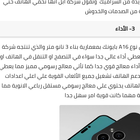
يدة من السراميك وتقول شركة ابل انها تحمي الهاتف حتي
ة من الصدمات والخدوش
3- الأداء
هاتف ايفون 14 برو مع معالج قوي جدا من نوع A16 بايونك بمعمارية بناء 3 نانو متر والذي تنتجه شركة
طي أداء عالي جدا سواء في التصفح او التنقل في الهاتف او
أداء معالج قوي جدا كما تأتي معالج رسومي مميز مما يعطي
يدعم الهاتف تشغيل جميع الألعاب القوية علي اعلي اعدادات
الهاتف يحتوي علي معالج رسومي مستقل رباعي الانوية مما
ة مهما كانت قوية امر سهل جدا