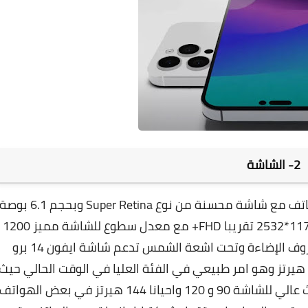
2- الشاشة
الشاشة هنا حدث بها بعض التحسينات فيأتي الهاتف مع شاشة محسنة من نوع Super Retina وبحجم 6.1 ب
حجم نسبيا صغير مقارنة بهواتف اليوم وبدقة 1170*2532 تقريبا FHD+ مع معدل سطوع للشاشة مميز 1200
نتس مما يعطي روية واضحة جدا في جميع ظروف الإضاءة وتحت اشعة الشمس تدعم شاشة ايفون 14 برو
HDR10 مع معدل تحديث للشاشة التقليدي 120 هيرتز وهو امر طبيعي في الفئة العليا في الوقت الحالي حيث
ان اغلب هواتف الفئة العليا تأتي مع معدل تحديث عالي للشاشة 90 و 120 واحيانا 144 هيرتز في بعض الهوا