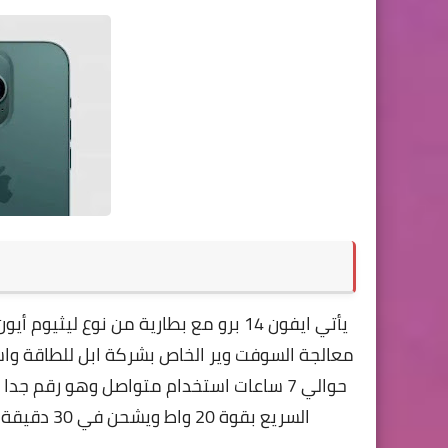
يأتي
معالجة السوفت وير الخاص بشركة ابل للطاقة وا
السريع بقوة 20 واط ويشحن في 30 دقيقة 50٪ من البطارية ويشحن بالكامل في حوالي ساعة وربع