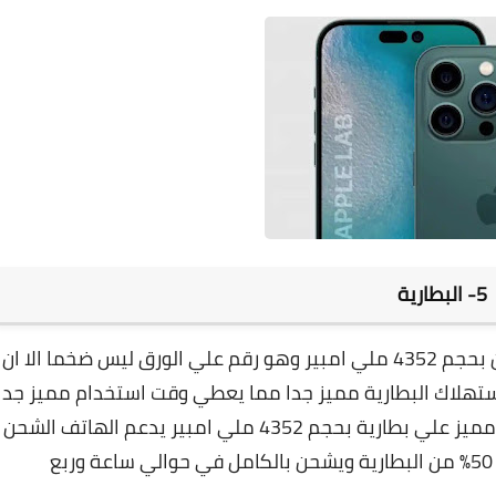
5- البطارية
ايفون 14 برو مع بطارية من نوع ليثيوم أيون بحجم 4352 ملي امبير وهو رقم علي الورق ليس ضخما الا ان
ستهلاك البطارية مميز جدا مما يعطي وقت استخدام مميز جدا
حوالي 7 ساعات استخدام متواصل وهو رقم جدا مميز علي بطارية بحجم 4352 ملي امبير يدعم الهاتف الشحن