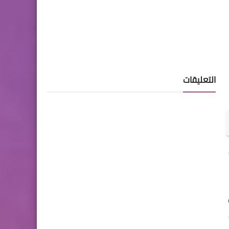
التعليقات
وصة
تف