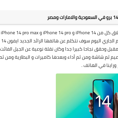
طرحت شركة ابل الامريكية هاتها الرائد اثناء اطلاق كل من iPhone 14 و e 14 pro
في مؤتمر عقد اونلاين في ال14 من أكتوبر العام الجاري اليوم سوف نتكلم عن هاتفها الرائد الجديد ايفون 14
و الذي طرح العام المقبل وحقق نجاحا كبيرا جدا وكان نقلة نوعية عن الجيل الفائت
م ثم شاشة ومن ثم أداء وبعدها كاميرات و البطارية ومن ثم
وراينا في الهاتف .