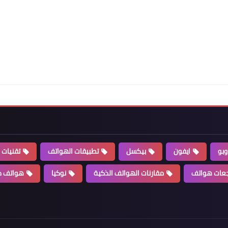
وبو
ايفون
بيكسل
تطبيقات الهواتف
تقنيات 
عات هواتف
مقارنات الهواتف الذكية
نوكيا
هواتف ذ