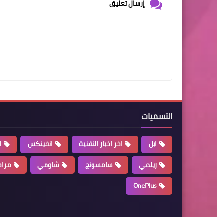
إرسال تعليق
التسميات
ابل
اخر اخبار التقنية
انفينكس
ا
ريلمي
سامسونج
شاومي
مراج
OnePlus