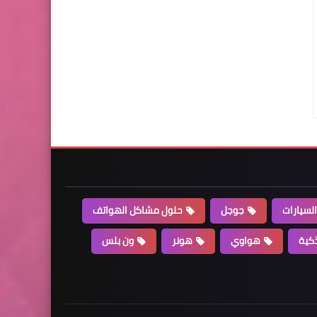
السيارات
جوجل
حلول مشاكل الهواتف
كية
هواوي
هونر
ون بلس