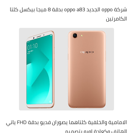
شركة oppo الجديد oppo a83 بدقة 8 ميجا بيكسل كلتا
الكامرتين
الامامية والخلفية كلتاهما يصوران فديو بدقة FHD ياتي
الهاتف وكعادة اوبو بتصميم