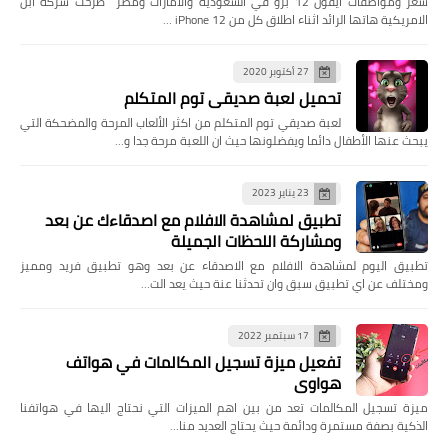
سعر ومواصفات ايفون 12 برو في السعودية والامارات ومصر طرحت شركة ابل
الامريكية هاتها الرائد اثناء اطلاق كل من iPhone 12 …
27 أكتوبر 2020
تحميل لعبة صديقي توم المتكلم
لعبة صديقي توم المتكلم من اكثر الألعاب المرحة والمضحكة التي
يبحث عنها الأطفال دائما ويفضلونها حيث ان اللعبة مرحة جدا و…
23 يناير 2023
تطبيق لمشاهدة الافلام مع اصدقاءك عن بعد
ومشاركة اللحظات الجميلة
تطبيق اليوم لمشاهدة الافلام مع الاصدقاء عن بعد وهو تطبيق فريد ومميز
ومختلف عن اي تطبيق سبق وان تحدثنا عنة حيث يعد الت…
17 سبتمبر 2022
تفعيل ميزة تسجيل المكالمات في هواتف
هواوي
ميزة تسجيل المكالمات تعد من بين اهم الميزات التي نحتاج اليها في هواتفنا
الذكية بصفة مستمرة ودائمة حيث يحتاج العديد منا…