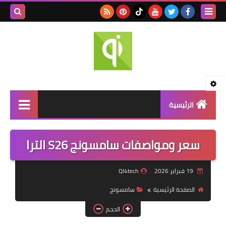
بحث هذه
المدونة
الإلكتروني
الرئيسية
اخبار التقنية
سعر ومواصفات سامسونج S26 الترا
مراجعة الهواتف
19 فبراير 2026
QI4tech
تطبيقات الهواتف
الصفحة الرئيسية
سامسونج
حلول مشاكل الهواتف
الحجم
تقنيات السيارات