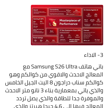
3- الاداء
باتي هاتف Samsung S26 Ultra مع
المعالج الاحدث والاقوي من كوالكم وهو
كوالكم سناب دراجون 8 اليت الجيل الخامس
والذي ياتي بمعمارية بناء 3 نانو متر الاحدث
والموفرة جدا للطاقة والذي يصل تردد
المعالج فيها الي 4.6 جيجا هيرتز والذي