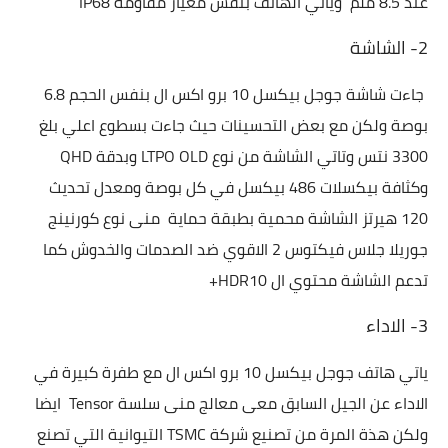
عند 8.5 ملم وياتي الهاتف بنفس معيار مقاومة IP68
2- الشاشة
جاءت شاشة جوجل بيكسل 10 برو اكس ال بنفس الحجم 6.8
بوصة ولكن مع بعض التحسينات حيث جاءت بسطوع اعلي بلغ
3300 نتس وتاتي الشاشة من نوع LTPO OLD وبدقة QHD
وكثافة بيكسلات 486 بيكسل في كل بوصة ومعدل تحديث
120 هيرتز الشاشة محمية بطبقة حماية منى نوع كورنينج
جوريلا جلاس فيكتوس 2 الاقوي ضد الصدمات والخدوش كما
تدعم الشاشة محتوي ال HDR10+
3- الاداء
ياتي هاتف
جوجل بيكسل 10 برو اكس ال مع طفرة كبيرة في
الاداء عن الجيل السابق معى معالج منى سلسة Tensor ايضا
ولكن هذة المرة من تصنيع شركة TSMC التيوانية التي تصنع