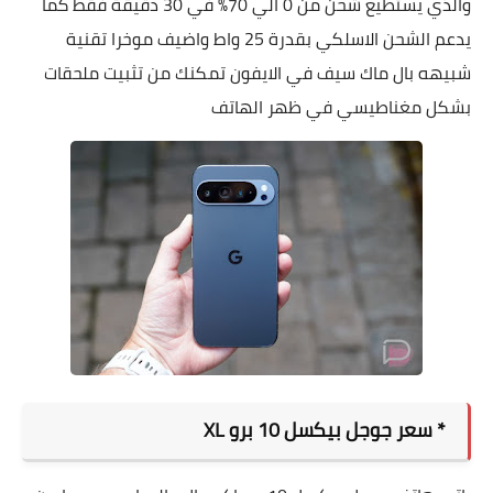
والذي يستطيع شحن من 0 الي 70% في 30 دقيقة فقط كما
يدعم الشحن الاسلكي بقدرة 25 واط واضيف موخرا تقنية
شبيهه بال ماك سيف في الايفون تمكنك من تثبيت ملحقات
بشكل مغناطيسي في ظهر الهاتف
* سعر جوجل بيكسل 10 برو XL