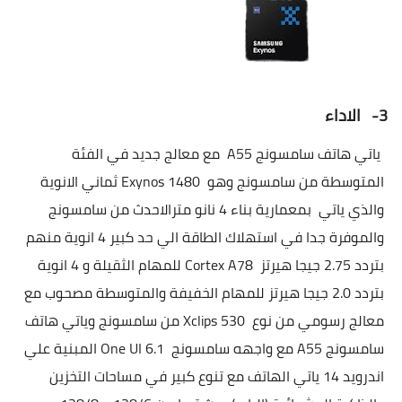
3-
الاداء
ياتي هاتف سامسونج
A55
مع معالج جديد في الفئة
المتوسطة من سامسونج وهو
Exynos 1480
ثماني الانوية
والذي ياتي
بمعمارية بناء 4 نانو مترالاحدث من سامسونج
والموفرة جدا في استهلاك الطاقة الي حد كبير 4 انوية منهم
بتردد 2.75 جيجا هيرتز
Cortex A78
للمهام الثقيلة و 4 انوية
بتردد 2.0 جيجا هيرتز للمهام الخفيفة والمتوسطة مصحوب مع
معالج رسومي من نوع
Xclips 530
من سامسونج وياتي هاتف
سامسونج
A55
مع واجهه سامسونج
One UI 6.1
المبنية علي
اندرويد 14 ياتي الهاتف مع تنوع كبير في مساحات التخزين