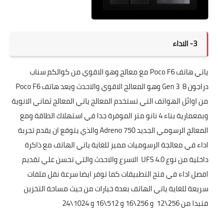
3- الاداء
ياتي هاتف Poco F6 مع معالج وهو الاقوي من كوالكم سناب
دراجون 8 Gen 3 وهو المعالج الاقوي والاحدث ويعد هاتف Poco F6
من اوائل الهواتف التي تستخدم المعالج ياتي المعالج ثماني الانوية
وبمعمارية بناء 4 نانو متر الموفرة جدا في استهلاك الطاقة ومع
المعالج الرسومي الجديد Adreno 750 والذي يتوقع ان يقدم تجربة
اداء في معالجة الرسوميات مميز للغاية ياتي الهاتف مع ذاكرة
داخلية من نوع UFS 4.0 الاسرع والاحدث والتي تحسن علي تقديم
افصل اداء في فتح التطبيقات كما توفر ايضا سرعة نقل ملفات
سريعة للغاية ياتي الهاتف بعدة خيارات من حيث مساحة التخزين
فتبدا من 256\12 و 256\16 و 512\16 و 1024\24