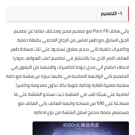
1- التصميم
ياتي هاتف Poco F6 مع تصميم مميز ومختلف تماما عن تصميم
الجيل السابق مع ظهر املس من الزجاج المحمي بطبقة حماية
وكاميرات خلفية تاتي بحجم عملاق تستحوذ علي ثلث مساحة ظهر
الهاتف الامر الذي بدا بالانتشار في تصاميم اغلب الهواتف موخرا
لاعطاء انطباع الي مدي جودة الكاميرات واقتباسا من الايفون في
التصميم تاتي الواجهه الامامية في غالبها عبارة عن شاشة مع حافة
سفلية صغيرة للغاية وحافة علوية تكاد تكون معدومة وكاميرا
امامية علي هيئة ثقب في الشاشة حيث تستحو الشاشة علي ما
مساحتة على 90% من مساحة واجهه الهاتف ياتي الهاتف مع
مستشعر بصمة مدمج اسفل الشاشة من نوع optical