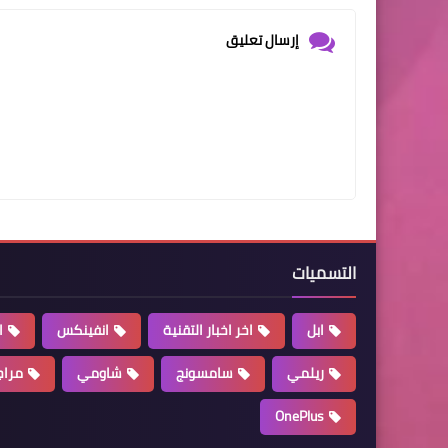
إرسال تعليق
التسميات
ابل
اخر اخبار التقنية
انفينكس
ا
ريلمي
سامسونج
شاومي
مراج
OnePlus