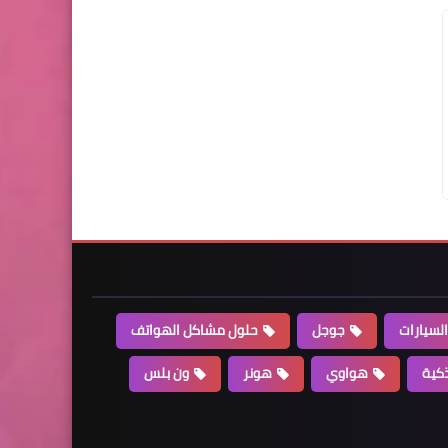
السيارات
جوجل
حلول مشاكل الهواتف
كية
هواوي
هونر
ون بلس