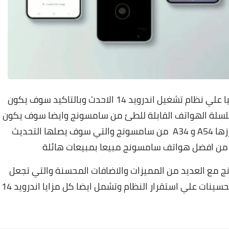
وياتي تحديث One Ui 6 الجديد من سامسونج مبنيا علي نظام تشغيل اندرويد 14 الاحدث وبالتاكيد سوف يكون
لاجهزة سامسونج الرائدة سلسلة S23 و سلسلة الهواتف القابلة للطئ من سامسونج وايضا سوف يكون
متاحا لاجهزة الفئة المتوسطة من سامسونج وابرزها A54 و A34 من سامسونج والتي سوف يصلها التحديث
يد لواجهه One Ui من سامسونج مع العديد من المميزات والاضافات المحسنة والتي تجعل
تجربة المستخدم اكثر سلاسة ومتعة كما تشمل تحسينات علي استقرار النظام وتشمل ايضا كل مزايا اندرويد 14