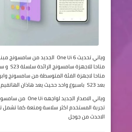
متاحا ل
بعد S23 باسبوع واحد ححيث يعد هاذان الهاتفيم من افضل هواتف سامسونج مبيعا بمبيعات هائلة
وياتي الاصدار الجد
الاحدث من جوجل