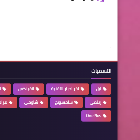
التسميات
ابل
اخر اخبار التقنية
انفينكس
ا
ريلمي
سامسونج
شاومي
مراج
OnePlus