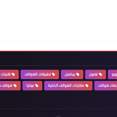
وبو
ايفون
بيكسل
تطبيقات الهواتف
تقنيات 
عات هواتف
مقارنات الهواتف الذكية
نوكيا
هواتف ذ