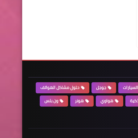
السيارات
جوجل
حلول مشاكل الهواتف
كية
هواوي
هونر
ون بلس