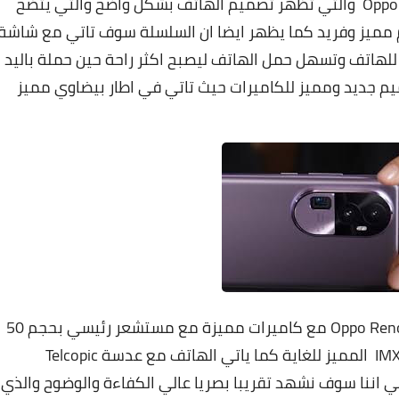
سربت شركة من مصادر موثوقة لهاتف Oppo Reno 10 والتي تظهر تصميم الهاتف بشكل واضح والتي يتضح
 مميز وفريد كما يظهر ايضا ان السلسلة سوف تاتي مع شاشة
لهاتف وتسهل حمل الهاتف ليصبح اكثر راحة حين حملة باليد
تف Oppo Reno 10 Pro Plus مع تصميم جديد ومميز للكاميرات حيث تاتي في اطار بيضاوي مميز
وبالحديث عن الكاميرات ياتي هاتف Oppo Reno 10 Pro Plus مع كاميرات مميزة مع مستشعر رئيسي بحجم 50
ميجا بيكسل وبالمستشعر الاحدث من سوني IMX709 المميز للغاية كما ياتي الهاتف مع عدسة Telcopic
ميجا بيكسل مما يعني اننا سوف نشهد تقريبا بصريا عالي الكفاءة والوضوح والذي