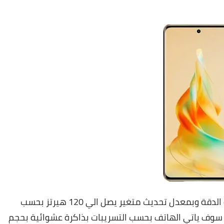
يدعم هاتف Oppo Reno 10 Pro Plus شاشة عالية الدقة وبمعدل تحديث متغير يصل الي 120 هيرتز بحسب
ن سوف ياتي الهاتف بحسب التسريبات بذاكرة عشوائية بحجم