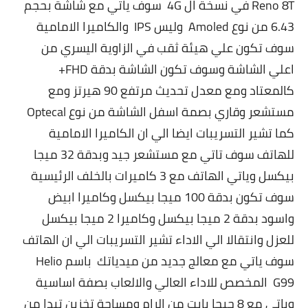
Reno 8T في نسخة ال 4G سوف ياتي مع شاشة بحجم
6.43 من نوع Amoled وليس IPS والكاميرا الامامية
سوف تكون علي هيئة ثقب في الزاوية اليسري من
اعلي الشاشة وسوف تكون الشاشة بدقة FHD+
كالمعتاد ومع معدل تحديث مرتفع 90 هيرتز ومع
مستشعر وقاري بصمة اسفل الشاشة من نوع Optecal
كما تشير التسريبات ايضا الي ان الكاميرا الامامية
للهاتف سوف تاتي مع مستشعر جيد وبدقة 32 ميجا
بيكسل وياتي الهاتف مع 3 كاميرات بالخلف الرئيسية
سوف تكون بدقة 100 ميجا بيكسل وكاميرا ابيض
واسود بدقة 2 ميجا بيكسل وكاميرا 2 ميجا بيكسل
للعزل وانتقالا الي الاداء تشير التسريبات الي ان الهاتف
سوف ياتي مع معالج جديد من ميدياتك باسم Helio
G99 المخصص للاداء العالي والالعاب بصفة اساسية
وياتي مع 8 جيجا بايت من الرام ومساحة تخزين تبدا من