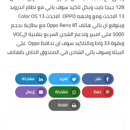
128 جيجا بايت وبكل تاكيد سوف ياتي مع نظام اندرويد
13 الاحدث ومع واجهه OPPO الاحدث Color OS 13
ويتوقع ان ياتي هاتف Oppo Reno 8T مع بطارية بحجم
5000 ملي امبير وتدعم الشحن السريع بتقنية الVOC
وبقوة 33 واط وبالتاكيد سوف لن تحافظ Oppo علي
البيئة وسوف ياتي الشاحن في الصندوق الخاص بالهاتف
نشر
تغريد
مشاركة
LinkedIn
Twitter
Facebook
حفظ
مشاركة
إرسال
Email
Whatsapp
Pinterest
طباعة
Print