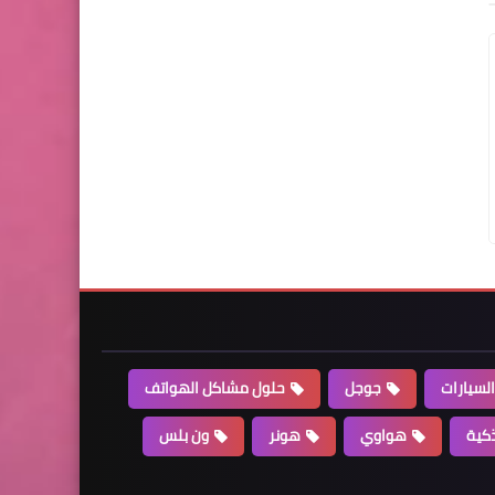
السيارات
جوجل
حلول مشاكل الهواتف
كية
هواوي
هونر
ون بلس