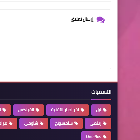
إرسال تعليق
التسميات
ابل
اخر اخبار التقنية
انفينكس
ا
ريلمي
سامسونج
شاومي
مراج
OnePlus