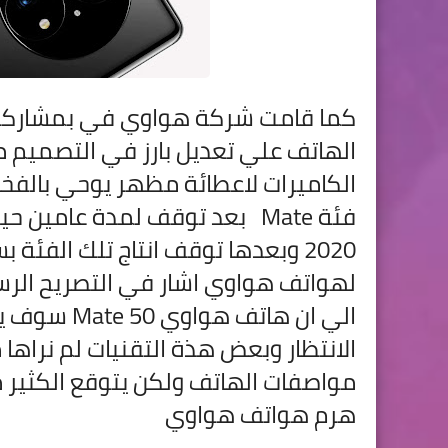
كما قامت شركة هواوي في بمشاركة
الهاتف علي تعديل بارز في التصميم م
الكاميرات لاعطائة مظهر يوحي بالفخ
فئة Mate بعد توقف لمدة عامين حيث تم اطلاق هاتف
2020 وبعدها توقف انتاج تلك الف
لهواتف هواوي اشار في التصريح ا
الي ان هاتف
هواوي  50
الانتظار وبعض هذة التقنيات لم نراها 
مواصفات الهاتف ولكن يتوقع الكثير
هرم هواتف هواوي