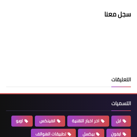
سجل معنا
التعليقات
التسميات
ابل
اخر اخبار التقنية
انفينكس
اوبو
ايفون
بيكسل
تطبيقات الهواتف