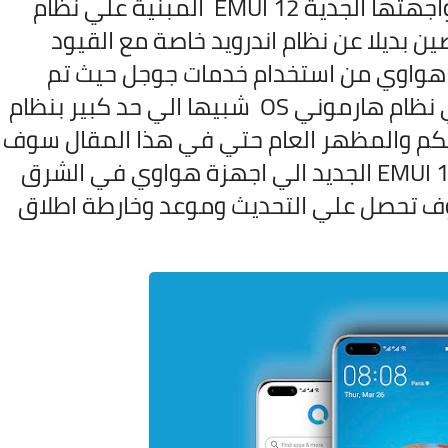
اطلقت شركة هواوي العام الماضي واجهتها الجدية EMUI 12 المبنية علي نظام
في الصين بديلا عن نظام اندرويد خاصة مع القيود
هواوي من استخدام خدمات جوجل حيث تم
اطلاق نظام هارموني OS بديلا له ياتي نظام هارموني OS شبيها الي حد كبير بنظام
كم والمظهر العام حتي في هذا المقال سوف
نتحدث عن موعد طرح تحديث واجهه EMUI 12 الجديد الي اجهزة هواوي في الشرق
وف تحصل علي التحديث وموعد وخارطة اطلاق