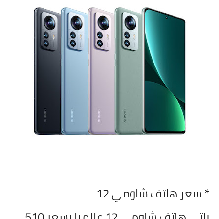
* سعر هاتف
شاومي 12
ياتي هاتف
شاومي 12 عالميا بسعر 510