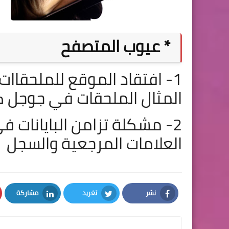
* عيوب ال
متصفح
1- افتقاد الموقع للملحقاا
المثال الملحقات في جوجل
2- مشكلة تزامن البايانات ف
العلامات المرجعية والسجل
نشر
تغريد
مشاركة
LinkedIn
Twitter
Facebook