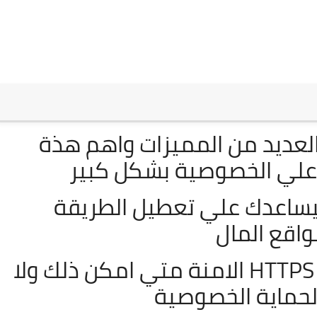
فح الانترنت Brave بالعديد من المميزات واهم هذة
 علي الخصوصية بشكل كبير
ليساعدك علي تعطيل الطريقة
واقع المال
متصفح الانترنت HTTPS الامنة متي امكن ذلك ولا
 لحماية الخصوصية