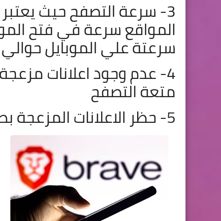
3- سرعة التصفح حيث يعتبر
المواقع سرعة في فتح المو
سرعتة علي الموبايل حوالي 8 اضعاف اي متصفح عادي
4- عدم وجود اعلانات مزعج
متعة التصفح
5- حظر الاعلانات المزعجة بصورة افضل واسهل