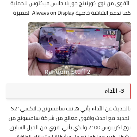
الأقوى من نوع كورنينج جوريلا جلاس فيكتوس للحماية
كما تدعم الشاشة خاصية Always on Display المميزة
3- الأداء
بالحديث عن الأداء يأتي هاتف سامسونج جالاكسيS21
الجديد مع احدث واقوي معالج من شركة سامسونج من
نوع اكزينوس 2100 والذي يأتي اقوي من الجيل السابق
بشكل كبير جدا كما تم حل مشكلة استهلاك الطاقة