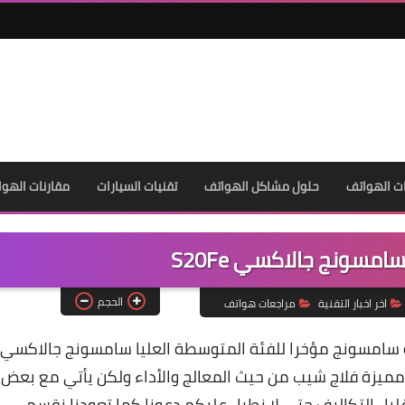
ت الهواتف
حلول مشاكل الهواتف
تقنيات السيارات
مقارنات الهوا
سونج جالاكسي S20Fe
الحجم
اخر اخبار التقنية
مراجعات هواتف
 هاتف طرحته شركة سامسونج مؤخرا للفئة المتوسطة العليا سامسونج جالاكسي
ات مميزة فلاج شيب من حيث المعالج والأداء ولكن يأتي مع بعض
قليل التكاليف حتي لا نطيل عليكم دعونا كما تعودنا نقسم