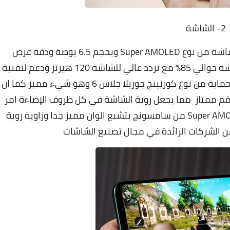
2- الشاشة
هاتف سامسونج جالاكسي S20 Fe مع شاشة من نوع Super AMOLED وبحجم 6.5 بوصة ودقة عرض
1080*2400 بيكسل FHD+ وباستحواذ علي الشاشة حوالي 85٪ مع تردد عالي للشاشة 120 هيرتز ودعم لتقنية
العرض HDR 10+ شاشة الهاتف محمية بطبقة حماية من نوع كورنينج جوريلا جلاس 6 وهو شيء مميز كما ان
ة يتجاوز ال 900 نتس وهو رقم ممتاز مما يجعل روية الشاشة في كل ظروف الإضاءة امر
في منتهي السهولة كما تتميز شاشة ال Super AMOLED من سامسونج بتشبع الوان مميز جدا وزاوية روية
 الشركات الرائدة في مجال تصنيع الشاشات