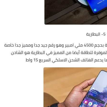
5- البطارية
سامسونج جالاكسي S20 Fe مع بطارية بحجم 4500 ملي امبير وهو رقم جيد جدا ومميز جدا خاصة
عمارية بناء حديثة 7 نانو ميتر الموفرة للطاقة أيضا من المميز في البطارية هو الشاحن