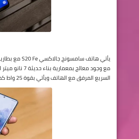
يأتي هاتف
مع وجود معالج بم
السريع المرفق مع الهاتف ويأتي بقوة 25 واط كما يدعم الهاتف الشحن الاسلكي السريع 15 واط