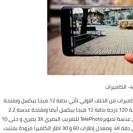
4- الكاميرات
يأتي هاتف سامسونج جالاكسي S20 Fe مع 3 كاميرات من الخلف الاولي تأتي بدقة 12 ميجا بيكسل وبفتحة
عدسة 1.8 و الكاميرا الالتراوايد او زاوية عريضة 120 درجة بدقة 12 ميجا بيكسل أيضا وبفتحة عدسة 2.2
والكاميرا الثالثة تأتي بحجم 8 ميجا بيكسل وهي عدسة تصويرTelePhoto للتقريب البصري 3X بصري و حتي 10
اكس رقمي الكاميرا الخلفية تدعم التصوير حتي دقة 4K ومعدل إطارات 60 و 30 اطار الكاميرا مزودة بمثبت