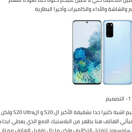
والشاشة والأداء والكاميرات وأخيرا البطارية
1- التصميم
هاتف سامسونج جالاكسي S20 Fe مع تصميم اشبة كثيرا جدا بشقيقة الأكبر ال S20 و الS20 Ultra ولكن
فيأتي الهاتف هنا بظهر من البلاستيك الامع الذي يعطي ايحاء
 سامسونج لتقليل التكاليف ولكن ما زال تقفيل الهاتف ممتاز