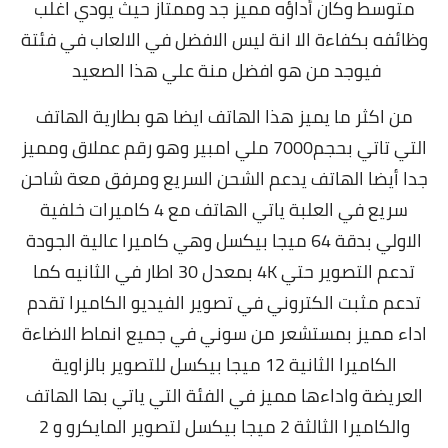
متوسط وكان أداؤه مميز جد وممتاز حيث يودي اغلب
وظائفه بكفاءة الا انة ليس الافضل في الالعاب في فئتة
فيوجد من هو افضل منة علي هذا الصعيد
من اكثر ما يميز هذا الهاتف ايضا هو بطارية الهاتف
التي تاتي بحجم7000 ملي امبير وهو رقم عملاق ومميز
جدا أيضا الهاتف يدعم الشحن السريع ومرفق معة شاحن
سريع في العلبة ياتي الهاتف مع 4 كاميرات خلفية
الاولي بدقة 64 ميجا بيكسل وهي كاميرا عالية الجودة
تدعم التصوير حتي 4K بمعدل 30 اطار في الثانيه كما
تدعم مثبت الكتروني في تصوير الفيديو الكاميرا تقدم
اداء مميز بمستشعر من سوني في جميع انماط الاضاءة
الكاميرا الثانية 12 ميجا بيكسل للتصوير بالزاوية
العريضة واداءها مميز في الفئة التي ياتي بها الهاتف
والكاميرا الثالثة 2 ميجا بيكسل لتصوير المايكرو و 2