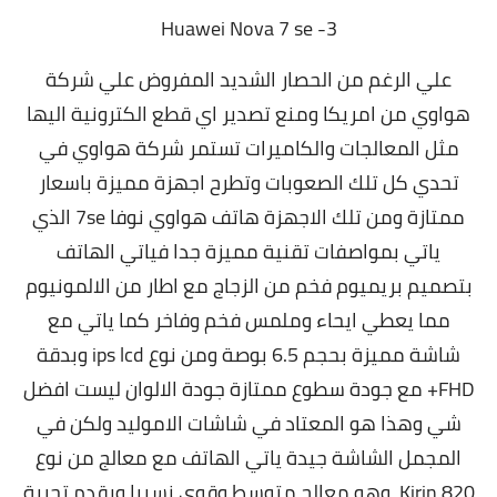
3- Huawei Nova 7 se
علي الرغم من الحصار الشديد المفروض علي شركة
هواوي من امريكا ومنع تصدير اي قطع الكترونية اليها
مثل المعالجات والكاميرات تستمر شركة هواوي في
تحدي كل تلك الصعوبات وتطرح اجهزة مميزة باسعار
ممتازة ومن تلك الاجهزة هاتف هواوي نوفا 7se الذي
ياتي بمواصفات تقنية مميزة جدا فياتي الهاتف
بتصميم بريميوم فخم من الزجاج مع اطار من الالمونيوم
مما يعطي ايحاء وملمس فخم وفاخر كما ياتي مع
شاشة مميزة بحجم 6.5 بوصة ومن نوع ips lcd وبدقة
FHD+ مع جودة سطوع ممتازة جودة الالوان ليست افضل
شي وهذا هو المعتاد في شاشات الاموليد ولكن في
المجمل الشاشة جيدة ياتي الهاتف مع معالج من نوع
Kirin 820 وهو معالج متوسط وقوي نسبيا ويقدم تجربة