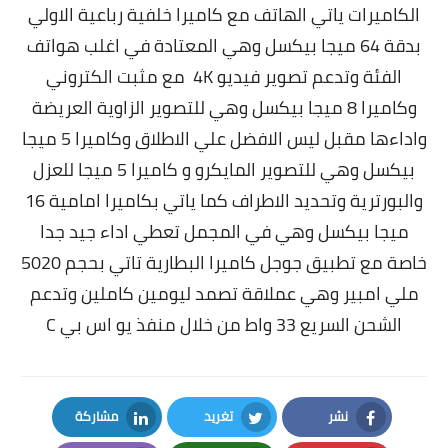
الكاميرات ياتي الهاتف مع كاميرا خلفية رباعية الاولي
بدقة 64 ميجا بيكسل وهي المعتادة في اغلب هواتف
الفئة وتدعم تصوير فيديو 4K مع مثبت الكتروني
وكاميرا 8 ميجا بيكسل وهي للتصوير الزاوية العريضة
واداءها مقبل ليس الافضل علي الاطلاق وكاميرا 5 ميجا
بيكسل وهي للتصوير المايكرو و كاميرا 5 ميجا للعزل
والبورترية وتحديد الاطراف كما ياتي بكاميرا امامية 16
ميجا بيكسل وهي في المجمل تعطي اداء جيد جدا
خاصة مع تطبيق جوجل كاميرا البطارية تاتي بحجم 5020
ملي امبير وهي عملاقة تصمد ليومين كاملين وتدعم
الشحن السريع 33 واط من خلال منفذ يو اس بي C
نشر
تغريد
مشاركة
LinkedIn
Twitter
Facebook