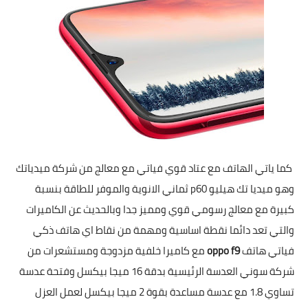
كما ياتي الهاتف مع عتاد قوي فياتي مع معالج من شركة ميدياتك
وهو ميديا تك هيليو p60 ثماني الانوية والموفر للطاقة بنسبة
كبيرة مع معالج رسومي قوي ومميز جدا وبالحديث عن الكاميرات
والتي تعد دائما نقطة اساسية ومهمة من نقاط اي هاتف ذكي
فياتي هاتف
oppo f9
مع كاميرا خلفية مزدوجة ومستشعرات من
شركة سوني العدسة الرئيسية بدقة 16 ميجا بيكسل وفتحة عدسة
تساوي 1.8 مع عدسة مساعدة بقوة 2 ميجا بيكسل لعمل العزل