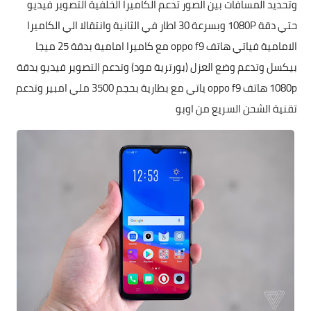
وتحديد المسافات بين الصور تدعم الكاميرا الخلفية التصوير فيديو
حتي دقة 1080P وبسرعة 30 اطار في الثانية وانتقالا الي الكاميرا
الامامية فياتي هاتف oppo f9 مع كاميرا امامية بدقة 25 ميجا
بيكسل وتدعم وضع العزل (بورترية مود) وتدعم التصوير فيديو بدقة
1080p هاتف oppo f9 ياتي مع بطارية بحجم 3500 ملي امبير وتدعم
تقنية الشحن السريع من اوبو