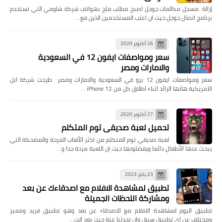
إزالة مسجل مكالمات جوجل اصبح مطلب ملح بهواتف شركة شاومي التي تستخدم
برنامج اتصال جوجل حيث ان اغلب المستخدمين الذين فع…
26 أكتوبر 2020
سعر ومواصفات ايفون 12 في السعودية
والامارات ومصر
سعر ومواصفات ايفون 12 برو في السعودية والامارات ومصر طرحت شركة ابل
الامريكية هاتها الرائد اثناء اطلاق كل من iPhone 12 …
27 أكتوبر 2020
تحميل لعبة صديقي توم المتكلم
لعبة صديقي توم المتكلم من اكثر الألعاب المرحة والمضحكة التي
يبحث عنها الأطفال دائما ويفضلونها حيث ان اللعبة مرحة جدا و…
23 يناير 2023
تطبيق لمشاهدة الافلام مع اصدقاءك عن بعد
ومشاركة اللحظات الجميلة
تطبيق اليوم لمشاهدة الافلام مع الاصدقاء عن بعد وهو تطبيق فريد ومميز
ومختلف عن اي تطبيق سبق وان تحدثنا عنة حيث يعد الت…