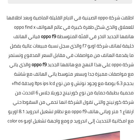
مقارنات الهواتف الذكية
اطلقت شركة oppo الصينية في الايام القليلة الماضية وبعد اطلاقها
للعملاق والذي شكل طفرة كبيرة في عالم الهواتف oppo find x
هاتفها الجديد الاخر في الفئة المتوسطة
oppo f9
فياتي الهاتف
خليفة لهاتف شركة اوبو f7 والذي سجل نسبة مبيعات عالية بفضل
ما يقدمة الهاتف من مواصفات في مقابل السعر المدفوع وتستمر
شركة oppo علي هذا النهج مع هاتفها الجديد
oppo f9
والذي ياتي
مع مواصفات مميزة جدا وبسعر متوسط ياتي الهاتف مع شاشة
بحجم 6.3 بوصة مع وجود نوتش و من نوع ltps ips lcd وبدقة fhd+
محمية بطبقة حماية من نوع كورنينج جوريلا جلاس 6 الاحدث من
شركة كورنينج والتي تقول الشركة انها تحمي من السقوط حتي
ارتفاع 1 متر وياتي هاتف oppo f9 مع نظام تشغيل اندرويد 8.1 اوريو
مع امكانية التحديث إلي اندرويد p ومع واجهة تشغيل اوبو color os