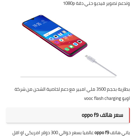
وتدعم تصوير فيديو حتي دقة 1080p
بطارية بحجم 3500 ملي امبير مع دعم لخاصية الشحن من شركة
اوبو vooc flash charging
سعر هاتف oppo f9
ياتي هاتف
oppo f9
عالميا بسعر حوالي 300 دولار امريكي او اقل