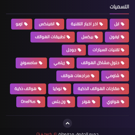
التسميات
ابل
اخر اخبار التقنية
انفينكس
اوبو
ايفون
بيكسل
تطبيقات الهواتف
تقنيات السيارات
جوجل
حلول مشاكل الهواتف
ريلمي
سامسونج
شاومي
مراجعات هواتف
مقارنات الهواتف الذكية
نوكيا
هواتف ذكية
هواوي
هونر
ون بلس
OnePlus
جميع الحقوق محفوظة
Qi 4 tech
©