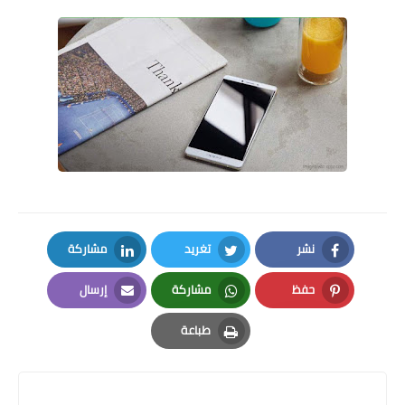
نشر
تغريد
مشاركة
LinkedIn
Twitter
Facebook
حفظ
مشاركة
إرسال
Email
Whatsapp
Pinterest
طباعة
Print