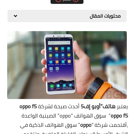
مقارنات الهواتف الذكية
محتويات المقال
يعتبر
ھاتف”أوبو إف5
أحدث صيحة لشركة
oppo f5
oppo f5
”
سوق الھواتف “oppo” الصينية الواعدة
،أقتحمت شركة “
oppo
” سوق الھواتف الذكية في