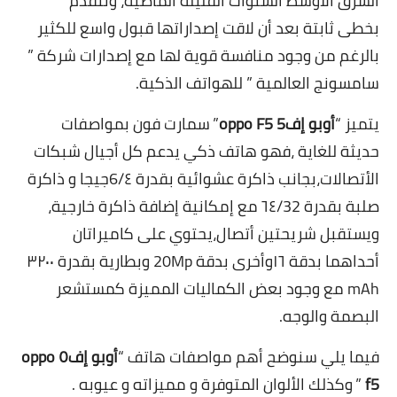
الشرق الأوسط السنوات القليلة الماضية، وتتقدم
بخطى ثابتة بعد أن لاقت إصداراتھا قبول واسع للكثير
بالرغم من وجود منافسة قوية لھا مع إصدارات شركة ”
سامسونج العالمية ” للھواتف الذكية.
يتميز “
أوبو إف5
oppo F5
” سمارت فون بمواصفات
حديثة للغاية ،فھو ھاتف ذكي يدعم كل أجيال شبكات
الأتصالات،بجانب ذاكرة عشوائية بقدرة 6/٤جيجا و ذاكرة
صلبة بقدرة ٦٤/32 مع إمكانية إضافة ذاكرة خارجية،
ويستقبل شريحتين أتصال،يحتوي على كاميراتان
أحداھما بدقة ١٦و
أخرى بدقة 20Mp و
بطارية بقدرة ٣٢٠٠
mAh مع وجود بعض الكماليات المميزة كمستشعر
البصمة والوجه.
فيما يلي سنوضح أھم مواصفات ھاتف “
أوبو إف٥
oppo
f5
” وكذلك الألوان المتوفرة و مميزاته و عيوبه .