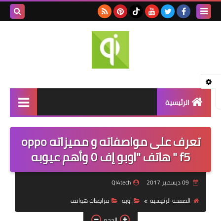
بحث هذه
المدونة
الإلكتروني
الرئيسية
اخبار التقنية
تعرف على مواصفاته و مميزاته oppo
مراجعة الهواتف
f5 " ھاتف "اوبو إف ٥ وأھم عيوبه
تطبيقات الهواتف
09 ديسمبر 2017
QI4tech
حلول مشاكل الهواتف
الصفحة الرئيسية
اوبو
مراجعات هواتف
تقنيات السيارات
الحجم