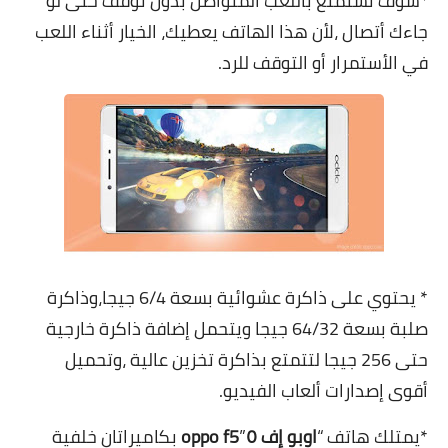
*سوف تستمتع باللعب المتواصل بدون توقف حتى لو
جاءك أتصال ،لأن ھذا الھاتف يعطيك، الخيار أثناء اللعب
في الأستمرار أو التوقف للرد.
* يحتوي على ذاكرة عشوائية بسعة 6/4 جيجا،وذاكرة
صلبة بسعة
64/32
جيجا ويتحمل إضافة ذاكرة خارجية
حتى 256 جيجا لتتمتع بذاكرة تخزين عالية ،وتحميل
أقوى إصدارات ألعاب الفيديو.
*يمتلك ھاتف “
اوبو إف ٥
”
oppo f5
بكاميراتان خلفية