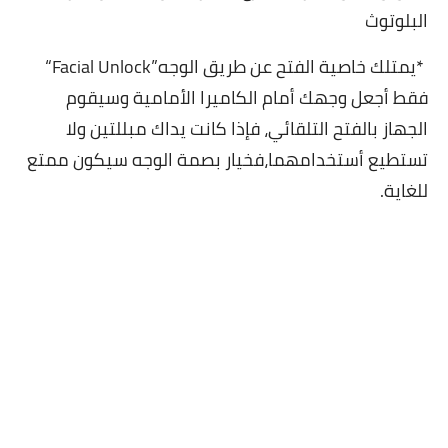
البلوتوث
*يمتلك خاصية الفتح عن طريق الوجه”Facial Unlock“
فقط أجعل وجھك أمام الكاميرا الأمامية وسيقوم
الجھاز بالفتح التلقائي،
فإذا كانت يداك مبللتين ولا
تستطيع أستخدامھما
،فخيار بصمة الوجه سيكون ممتع
للغاية.