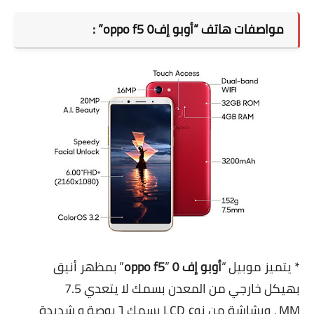
مواصفات ھاتف “
أوبو إف٥
oppo f5
” :
* يتميز موبيل
“
أوبو إف ٥
”
oppo f5
” بمظھر أنيق
بھيكل خارجي من المعدن بسمك لا يتعدي 7.5
MM ، وبشاشة من نوع LCD بسمك ٦ بوصة و شديدة