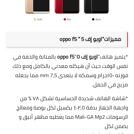
مميزات“اوبو إف 5 ” oppo f5
*يتميز ھاتف“
اوبو إف ٥
”
oppo f5
بالمتانة والخفة في
نفس الوقت حيث أن ھيكله معدني بالكامل ومع ذلك
فوزنه ١٥٠جرام وسمكه لا يتعدى 7٫5
mm
مما يجعله
مريح في الحمل.
*شاشة الھاتف شديدة الحساسية تشكل ٧٨ % من
واجھة الجھاز بدقة ٤٠٢٫٥ بكسيل لكل بوصة ومعالج
الرسومات Mali-GA Mp2 مما يعطيه مظھر أنيق و
يضمن لكل