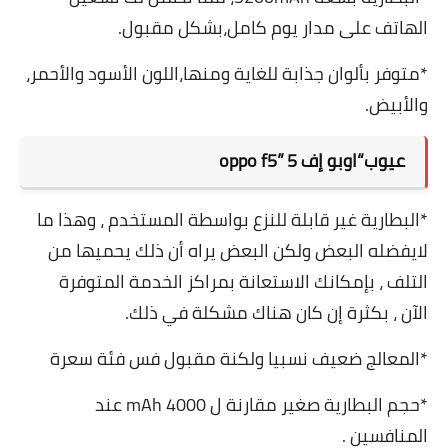
الھاتف على مدار يوم كامل،بشكل مقبول.
*متوفر بألوان جذابة للغاية ومنھا،اللون الأسود والأحمر،
والأبيض.
عيوب“اوبو إف 5 ”oppo f5
*البطارية غير قابلة للنزع بواسطة المستخدم ، وھذا ما
لايفضله البعض ولكن البعض يراه أن ذلك يحميھا من
التلف ، بإمكانك الاستعانة بمراكز الخدمة المتوفرة
الآن ، بكثرة إن كان ھناك مشكلة في ذلك.
*المعالج ضعيف نسبيا ولكنة مقبول فس فئة سعرة
*حجم البطارية صغير مقارنة ل 4000
mAh
عند
المنافسين .