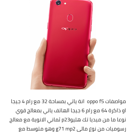
مواصفات oppo f5 انة ياتي بمساحة 32 مع رام 4 جيجا
او ذاكرة 64 مع رام 6 جيجا الهاتف ياتي بمعالج قوي
نوعا ما من ميديا تك هليوp23 ثماني الانوية مع معالج
رسوميات من نوع مالي g71 mp2 وهو متوسط مع