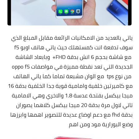
ياتي بالعديد من الامكانيات الرائعة مقابل المبلغ الذي
سوف تدفعة انت كمستهلك حيث ياتي هاتف اوبو f5
مع شاشة بحجم 6 انش بدقة FHD+ وبابعاد الشاشة
الجديدة التي تعد نقطة مميزة في مواصفات oppo f5
من نوع tps مع الوان مشبعة تماما كما ياتي الهاتف
مع كاميرتين خلفية وامامية قوية جدا الخلفية بدقة 16
ميجا بيكسل بفتحة عدسة 1.8 والاخري وهي الامامية
تاتي لاول مرة بدقة 20 ميجا بيكسل كلاهما يصوران
بدقة fhd مع دعم اوضاع عديدة للتصوير اهمها وابرزها
وضع البورارية مود ومن اهم