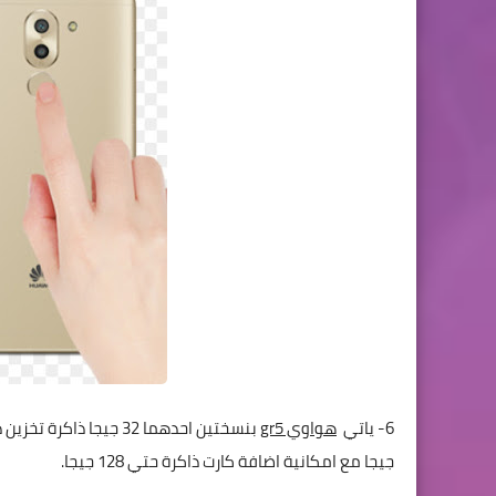
6- ياتي
هواوي gr5
جيجا مع امكانية اضافة كارت ذاكرة حتي 128 جيجا.