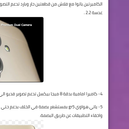
عدسة 2.2 .
4- كاميرا امامية بدقة 8 ميجا بيكسل تدعم تصوير فديو الي دقة 1080 FHD مع دعم التعرف علي الوجة.
واخفاء التطبيقات عن طريق البصمة.