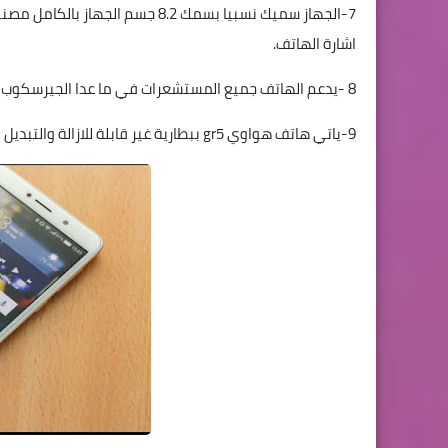
7-الجهاز سميك نسبيا بسمك 8.2 جسم
اشارة الهاتف.
8 -يدعم الهاتف جميع المستشعرات في ما عدا الجيرسكوب وال nfc ومستشعر ضربات القلب.
9-ياتي هاتف هواوي gr5 ببطارية غير قابلة للازالة والتبديل بسعة 3340 ملي امبير .