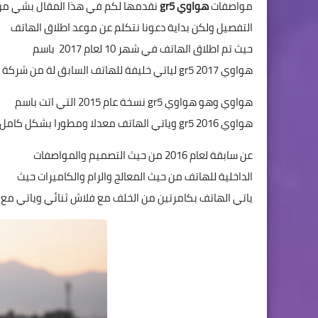
مواصفات
هواوي gr5
نقدمها لكم في هذا المقال بشي م
التفصيل ولكن بداية دعونا نتكلم عن موعد اطلاق الهاتف
حيث تم اطلاق الهاتف في شهر 10 لعام 2017 باسم
هواوي gr5 2017 لياتي خليفة للهاتف السابق لة من شركة
هواوي وهو هواوي gr5 نسخة عام 2015 التي اتت باسم
هواوي gr5 2016 وياتي الهاتف معدلا ومطورا بشكل كامل
عن سابقة لعام 2016 من حيث التصميم والمواصفات
الداخلية للهاتف من حيث المعالج والرام والكاميرات حيث
ياتي الهاتف بكامرتين من الخلف مع فلاش ثنائي وياتي مع 32 جيجا ذاكرة داخلية و 3 جيجا من الرام .