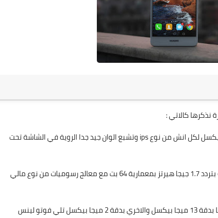
 نذكرها كالاتي :
1- شاشة بحجم 5.5 بوصة بدقة FHD وبكثافة بيكسل 401 بيكسل لكل انش من نوع ips وتشبع الوان جيد جدا الروية في الشاشة تحت
2- معالج من شركة هواوي من نوع كيرن 670 ثماني الانوية بتردد 1.7 جيجا هيرتز بمعمارية 64 بت مع معالج رسوميات من نوع مالي
علي كامرتين خلفيتين احداهما بدقة 13 ميجا بيكسل والاخري بدقة 2 ميجا بيكسل تلي فوتو لينس