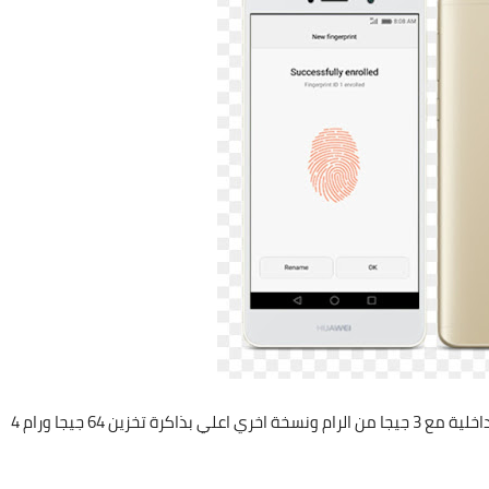
بنسختين احدهما 32 جيجا ذاكرة تخزين داخلية مع 3 جيجا من الرام ونسخة اخري اعلي بذاكرة تخزين 64 جيجا ورام 4