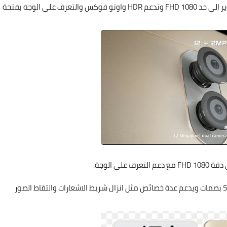
الكاميرتين ياتوا مع فلاش من قطعتين حار وبارد تدعم التصوير الي حد 1080 FHD وتدعم HDR واوتو فوكس والتعرف علي الوجة بفتحة
5- ياتي هواوي gr5 بمستشعر بصمة في الخلف بدعم حتي 5 بصمات ويدعم عدة خصائص مثل انزال شريط الاشعارات والتقاط الصور