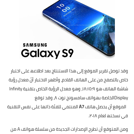
وقد توصل تقریر الموقع إلى ھذا الاستنتاج بعد اطلاعھ على اختبار
خاص بالتصفح من على الھاتف القادم، وأظھر الاختبار أنّ معدل رؤیة
شاشة الھاتف ھو ۱۸:۱٥:۹، وھو معدل الرؤیة الخاص بتقنیة Infinity
Displayالخاصة بھواتف سامسونج نوت ۸، وقد توقع
الموقع أن یحصل ھاتف
A7
المنتمي للفئة ذاتھا على نفس التقنیة
في نسختھ لعام ۲۰۱۸.
ومن المتوقع أن تطرح الإصدارات الجدیدة من سلسلة ھواتف A من