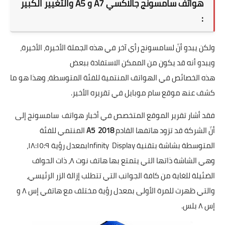
هواتف سامسونج جالاكسي A7 و A5 والتغيير الكبير
:
ولكن یبدو أنّ لسامسونج رأي آخر في ھذه الجملة الأخیرة، الأخیرة،
ویبدو أنه قد يكون من الممكن الاستفادة ببعض
ھذه الخصائص في الھواتف المنتمیة للفئة المتوسطة، وھذا ھو ما
كشف عنھ موقع سام موبایل في تقریره الأخیر.
فقد أشار تقریر الموقع المتخصص في أخبار ھواتف سامسونج إلى
أنّ الشركة قد تزود ھاتفھا القادم
A5 2018
المنتمي للفئة
المتوسطة بشاشة بتقنیة Infinity Displayبمعدل رؤیة ۱۸:۱٥:۹،
وھي الشاشة ذاتھا التي یتمتع بھا ھاتف نوت ۸، ذات الحواف
الضئیلة للغایة من كافة الجوانب التي تتطلب إزالة الزر الرئیسي،
والتي ظھرت للمرة الأولى بمعدل رؤیة مختلف مع ھاتفي إس ۸ و
إس ۸ بلس.