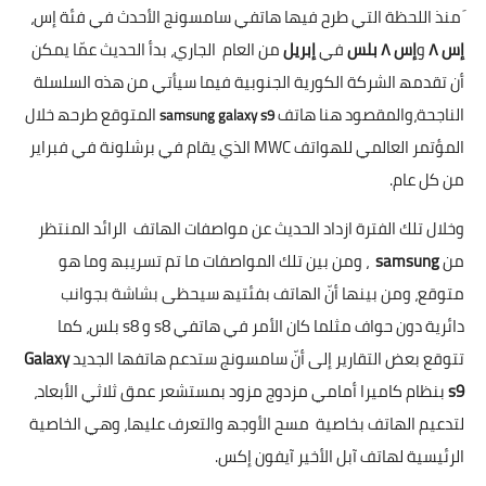
َ منذ اللحظة التي طرح فیھا ھاتفي سامسونج الأحدث في فئة إس،
إس ۸
و
إس ۸ بلس
في
إبریل
من العام الجاري، بدأ الحدیث عمّا یمكن
أن تقدمھ الشركة الكوریة الجنوبیة فیما سیأتي من ھذه السلسلة
الناجحة،والمقصود ھنا ھاتف
المتوقع طرحھ خلال
samsung galaxy s9
المؤتمر العالمي للھواتف MWC الذي یقام في برشلونة في فبرایر
من كل عام.
وخلال تلك الفترة ازداد الحدیث عن مواصفات الھاتف الرائد المنتظر
من
samsung
، ومن بین تلك المواصفات ما تم تسریبھ وما ھو
متوقع، ومن بینھا أنّ الھاتف بفئتیھ سیحظى بشاشة بجوانب
دائریة دون حواف مثلما كان الأمر في ھاتفي s8 و s8 بلس، كما
تتوقع بعض التقاریر إلى أنّ سامسونج ستدعم ھاتفھا الجدید
Galaxy
s9
بنظام كامیرا أمامي مزدوج مزود بمستشعر عمق ثلاثي الأبعاد،
لتدعیم الھاتف بخاصیة مسح الأوجھ والتعرف علیھا، وھي الخاصیة
الرئیسیة لھاتف آبل الأخیر آیفون إكس.