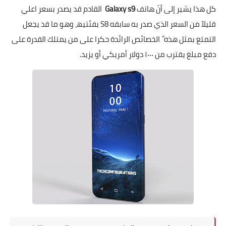
كل ھذا یشیر إلى أنّ ھاتف
Galaxy
s9
القادم قد يصدر بسعر اعلي
قليلآ من السعر الذي صدر به سابقه S8 بفئتیھ، وھو ما قد یجعل
التمتع بمثل ھذه ً الخصائص الرائدة حكرا على من یمتلك القدرة على
دفع مبلغ یقترب من ۱۰۰۰ دولار أمریكي أو یزید.