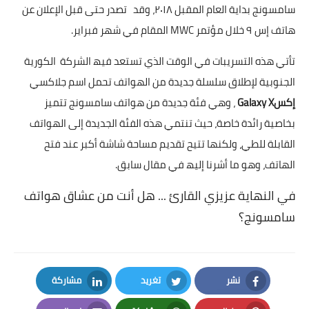
سامسونج بدایة العام المقبل ۲۰۱۸، وقد تصدر حتى قبل الإعلان عن
ھاتف إس ۹ خلال مؤتمر MWC المقام في شھر فبرایر.
تأتي ھذه التسریبات في الوقت الذي تستعد فیھ الشركة الكوریة
الجنوبیة لإطلاق سلسلة جدیدة من الھواتف تحمل اسم جلاكسي
إكسGalaxy X
، وھي فئة جدیدة من ھواتف سامسونج تتمیز
بخاصیة رائدة خاصة، حیث تنتمي ھذه الفئة الجدیدة إلى الھواتف
القابلة للطي، ولكنھا تتیح تقدیم مساحة شاشة أكبر عند فتح
الھاتف، وھو ما أشرنا إلیھ في مقال سابق.
في النھایة عزیزي القارئ ... ھل أنت من عشاق ھواتف
سامسونج؟
نشر
تغريد
مشاركة
LinkedIn
Twitter
Facebook