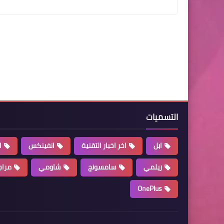
التسميات
ابل
اخر اخبار التقنية
انفينكس
ا
ريلمي
سامسونج
شاومي
مراج
OnePlus