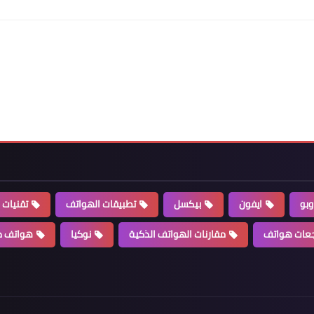
وبو
ايفون
بيكسل
تطبيقات الهواتف
تقنيات 
عات هواتف
مقارنات الهواتف الذكية
نوكيا
هواتف ذ