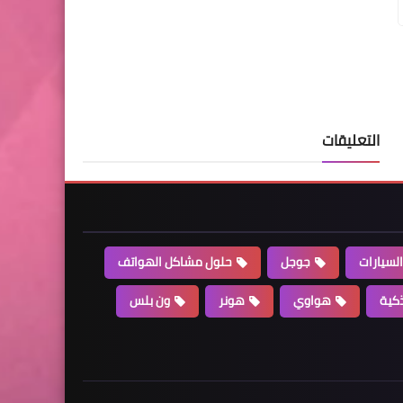
التعليقات
السيارات
جوجل
حلول مشاكل الهواتف
كية
هواوي
هونر
ون بلس