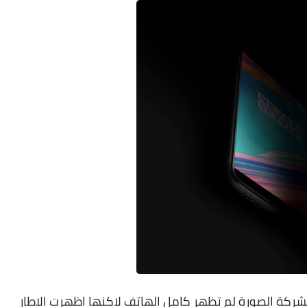
كة الصورة لم تظهر كامل الهاتف لاكنها اظهرت الاطار